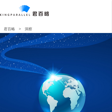
>
君百略
洞察